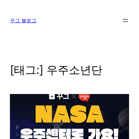
콘
텐
꾸그 블로그
츠
로
바
로
가
기
[태그:]
우주소년단