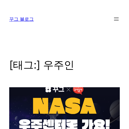
콘
텐
꾸그 블로그
츠
로
바
로
가
기
[태그:]
우주인