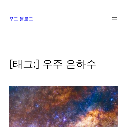
콘
텐
꾸그 블로그
츠
로
바
로
가
기
[태그:]
우주 은하수