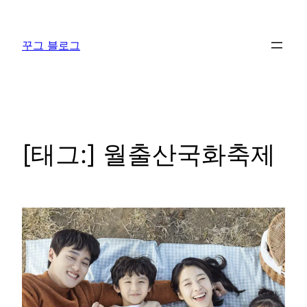
콘
텐
꾸그 블로그
츠
로
바
로
가
기
[태그:]
월출산국화축제