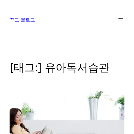
콘
텐
꾸그 블로그
츠
로
바
로
가
기
[태그:]
유아독서습관