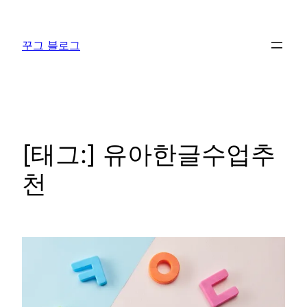
콘
텐
꾸그 블로그
츠
로
바
로
가
기
[태그:]
유아한글수업추
천