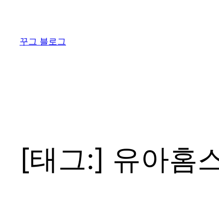
콘
텐
츠
꾸그 블로그
로
바
로
가
기
[태그:]
유아홈