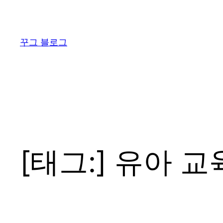
콘
텐
츠
꾸그 블로그
로
바
로
가
기
[태그:]
유아 교