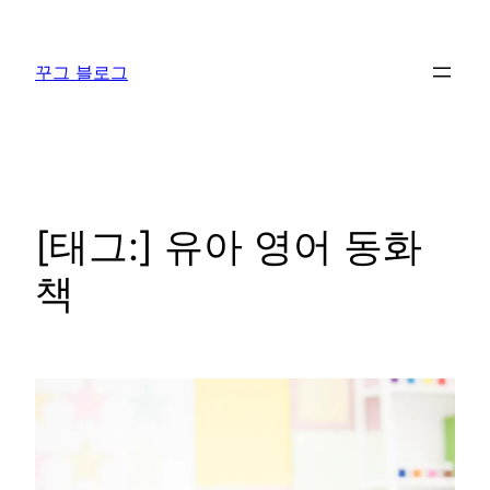
콘
텐
꾸그 블로그
츠
로
바
로
가
기
[태그:]
유아 영어 동화
책