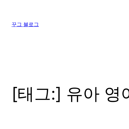
콘
텐
츠
꾸그 블로그
로
바
로
가
기
[태그:]
유아 영