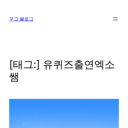
콘
텐
꾸그 블로그
츠
로
바
로
가
기
[태그:]
유퀴즈출연엑소
쌤