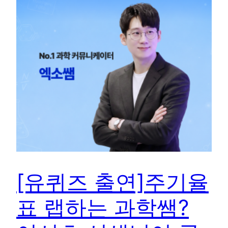
[유퀴즈 출연]주기율
표 랩하는 과학쌤?