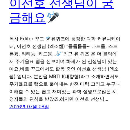
이선호 선생님이 궁
금해요
목차 Editor 꾸그
유퀴즈에 등장한 과학 커뮤니케이
터, 이선호 선생님 (엑소쌤) “륨륨륨륨~ 나트륨, 스트
론튬, 티타늄, 카드뮴…
”최근 유 퀴즈 온 더 블럭에
서 주기율표 랩을 선보이며 화제가 된 선생님이 있는
데요,바로 꾸그에서도 활동 중인 이선호 선생님 (엑소
쌤) 입니다. 본인을 MBTI I(내향형)라고 소개하면서도
주기율표를 랩으로 풀어내는 반전 매력!그리고 누구나
이해할 수 있는 쉽고 재미있는 과학 설명으로많은 시
청자들의 관심을 받았죠.하지만 이선호 선생님…
2026년 07월 08일