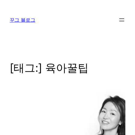
콘
텐
꾸그 블로그
츠
로
바
로
가
기
[태그:]
육아꿀팁