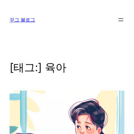
콘
텐
꾸그 블로그
츠
로
바
로
가
기
[태그:]
육아