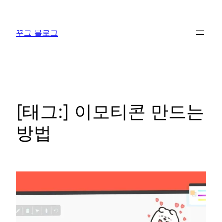
콘
텐
꾸그 블로그
츠
로
바
로
가
기
[태그:]
이모티콘 만드는
방법