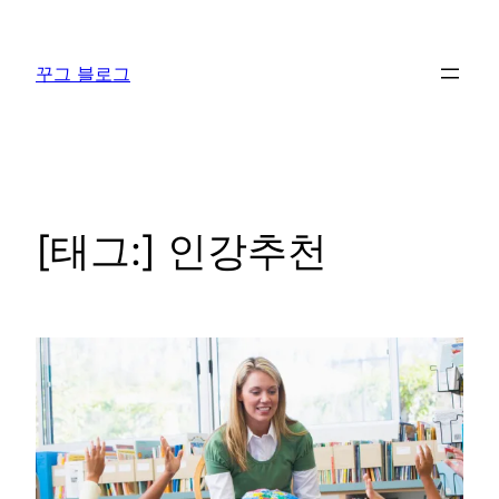
콘
텐
꾸그 블로그
츠
로
바
로
가
기
[태그:]
인강추천