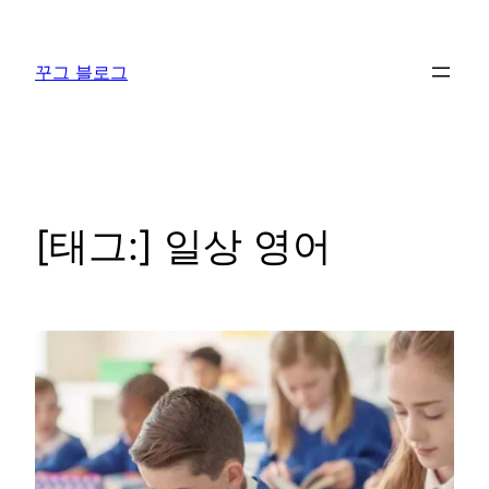
콘
텐
꾸그 블로그
츠
로
바
로
가
기
[태그:]
일상 영어