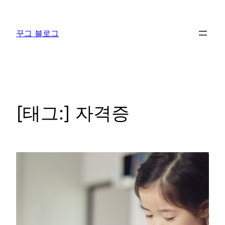
콘
텐
꾸그 블로그
츠
로
바
로
가
기
[태그:]
자격증