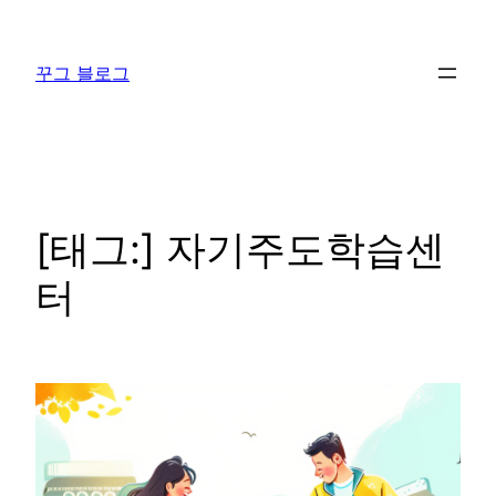
콘
텐
꾸그 블로그
츠
로
바
로
가
기
[태그:]
자기주도학습센
터