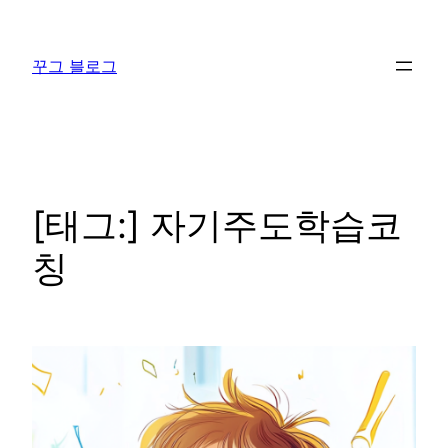
콘
텐
꾸그 블로그
츠
로
바
로
가
기
[태그:]
자기주도학습코
칭