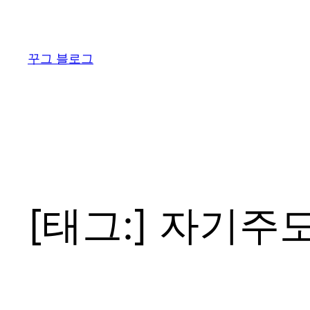
콘
텐
츠
꾸그 블로그
로
바
로
가
기
[태그:]
자기주도