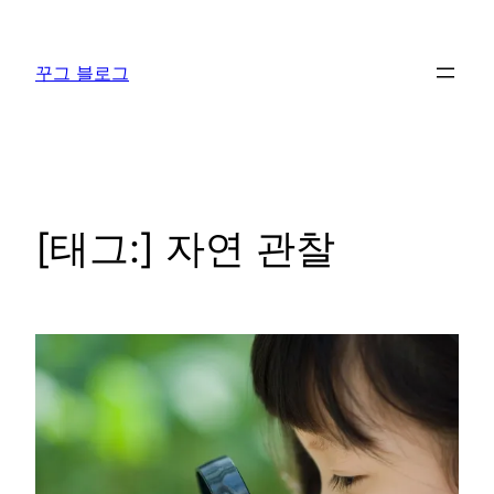
콘
텐
꾸그 블로그
츠
로
바
로
가
기
[태그:]
자연 관찰