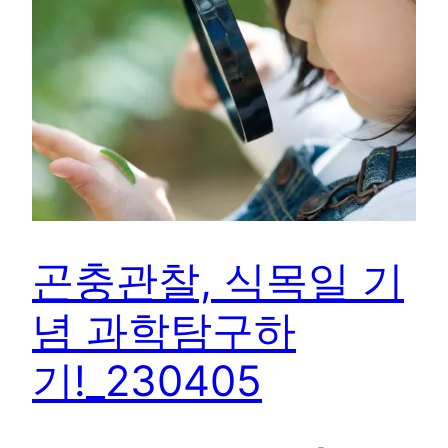
곤충관찰, 식목일 기
념 과학탐구하
기!_230405