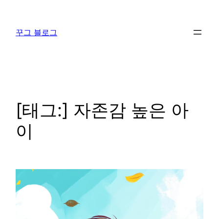
콘
텐
꾸그 블로그
츠
로
바
로
가
기
[태그:]
자존감 높은 아
이