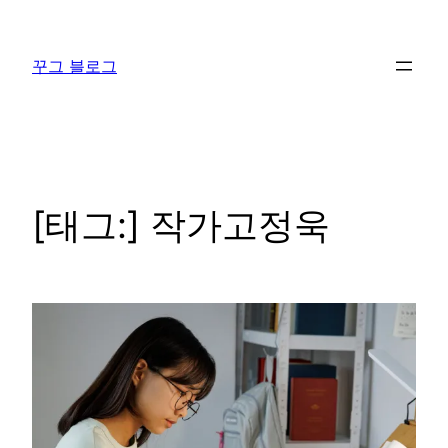
콘
텐
꾸그 블로그
츠
로
바
로
가
기
[태그:]
작가고정욱