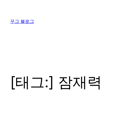
콘
텐
츠
꾸그 블로그
로
바
로
가
기
[태그:]
잠재력