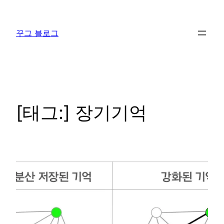
콘
텐
꾸그 블로그
츠
로
바
로
가
기
[태그:]
장기기억