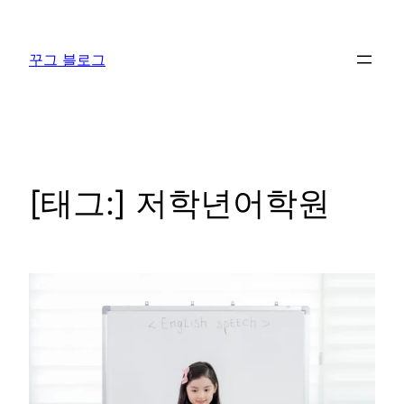
콘
텐
꾸그 블로그
츠
로
바
로
가
기
[태그:]
저학년어학원