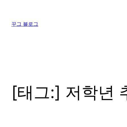
콘
텐
츠
꾸그 블로그
로
바
로
가
기
[태그:]
저학년 