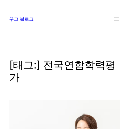
콘
텐
꾸그 블로그
츠
로
바
로
가
기
[태그:]
전국연합학력평
가