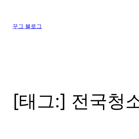
콘
텐
츠
꾸그 블로그
로
바
로
가
기
[태그:]
전국청