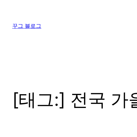
콘
텐
츠
꾸그 블로그
로
바
로
가
기
[태그:]
전국 가