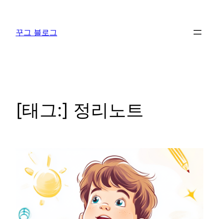
콘
텐
꾸그 블로그
츠
로
바
로
가
기
[태그:]
정리노트