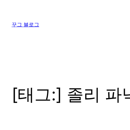
콘
텐
츠
꾸그 블로그
로
바
로
가
기
[태그:]
졸리 파