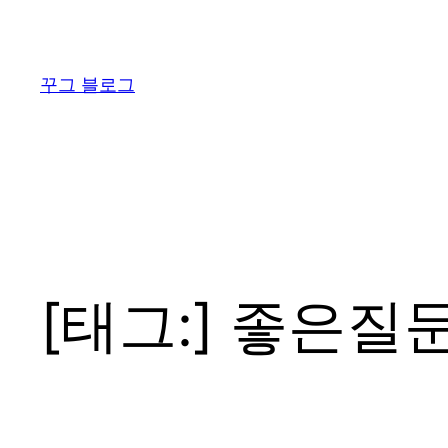
콘
텐
츠
꾸그 블로그
로
바
로
가
기
[태그:]
좋은질