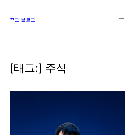
콘
텐
꾸그 블로그
츠
로
바
로
가
기
[태그:]
주식