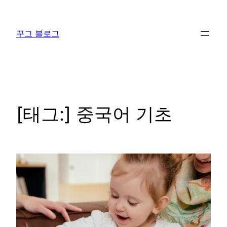
콘
텐
꾸그 블로그
츠
로
바
로
가
기
[태그:]
중국어 기초