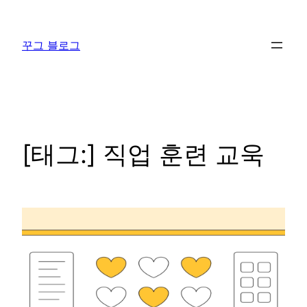
콘
텐
꾸그 블로그
츠
로
바
로
가
기
[태그:]
직업 훈련 교욱