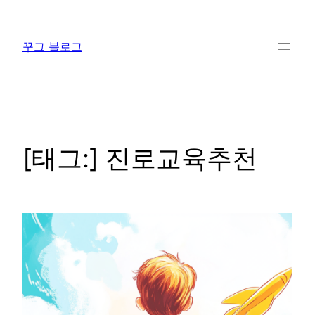
콘
텐
꾸그 블로그
츠
로
바
로
가
기
[태그:]
진로교육추천