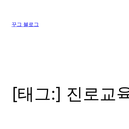
콘
텐
츠
꾸그 블로그
로
바
로
가
기
[태그:]
진로교