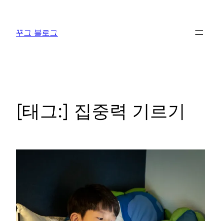
콘
텐
꾸그 블로그
츠
로
바
로
가
기
[태그:]
집중력 기르기