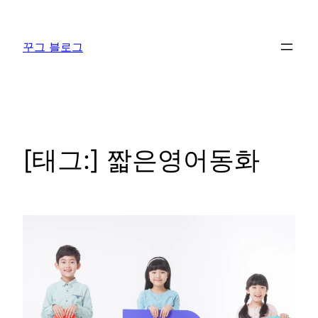
콘
텐
꾸그 블로그
츠
로
바
로
가
기
[태그:]
짧은영어동화