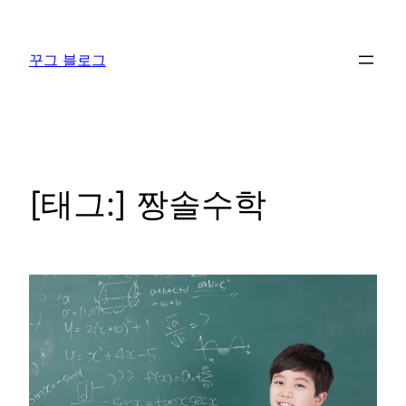
콘
텐
꾸그 블로그
츠
로
바
로
가
기
[태그:]
짱솔수학