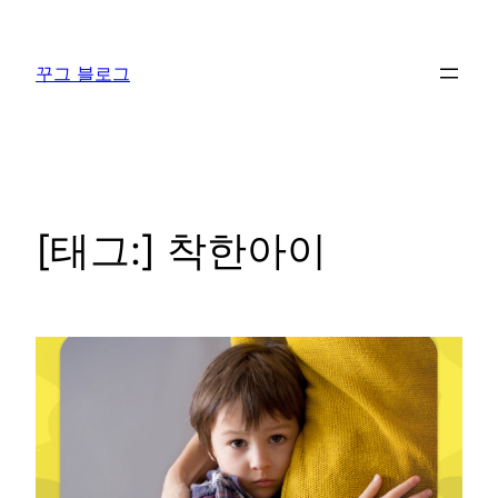
콘
텐
꾸그 블로그
츠
로
바
로
가
기
[태그:]
착한아이