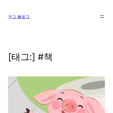
콘
텐
꾸그 블로그
츠
로
바
로
가
기
[태그:]
#책