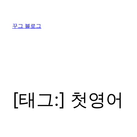
콘
텐
츠
꾸그 블로그
로
바
로
가
기
[태그:]
첫영어