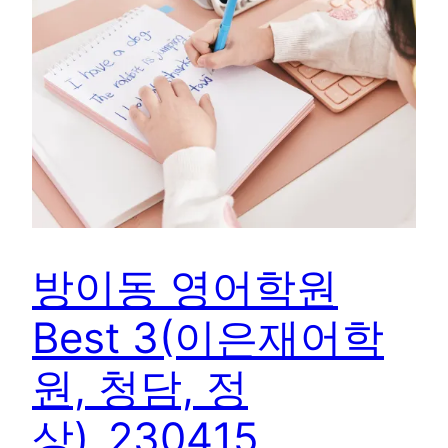
방이동 영어학원
Best 3(이은재어학
원, 청담, 정
상)_230415