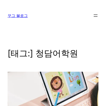
콘
텐
꾸그 블로그
츠
로
바
로
가
기
[태그:]
청담어학원