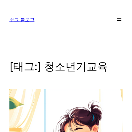
콘
텐
꾸그 블로그
츠
로
바
로
가
기
[태그:]
청소년기교육