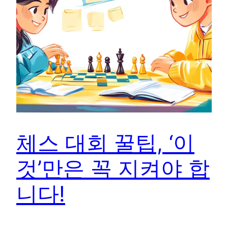
체스 대회 꿀팁, ‘이
것’만은 꼭 지켜야 합
니다!