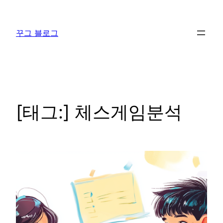
콘
텐
꾸그 블로그
츠
로
바
로
가
기
[태그:]
체스게임분석