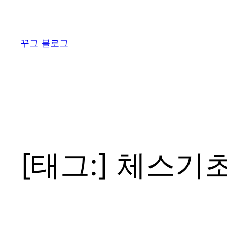
콘
텐
츠
꾸그 블로그
로
바
로
가
기
[태그:]
체스기