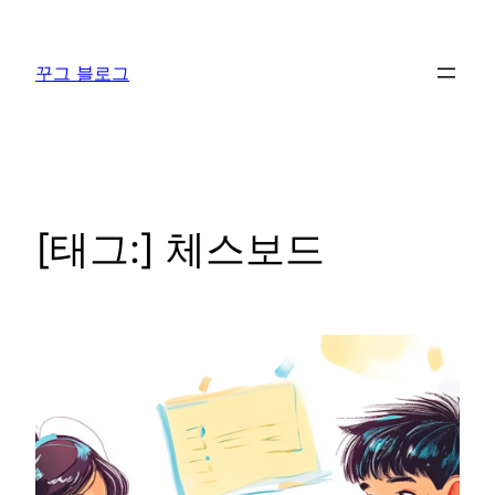
콘
텐
꾸그 블로그
츠
로
바
로
가
기
[태그:]
체스보드