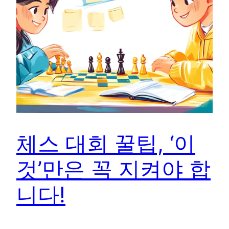
체스 대회 꿀팁, ‘이
것’만은 꼭 지켜야 합
니다!