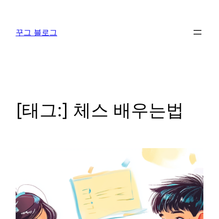
콘
텐
꾸그 블로그
츠
로
바
로
가
기
[태그:]
체스 배우는법