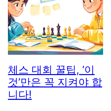
체스 대회 꿀팁, ‘이
것’만은 꼭 지켜야 합
니다!